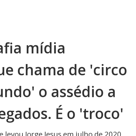
fia mídia
ue chama de 'circo
undo' o assédio a
gados. É o 'troco'
e levou Jorge Jesus em julho de 2020,