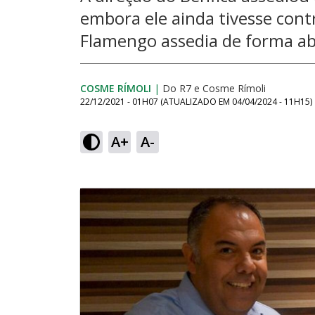
embora ele ainda tivesse cont
Flamengo assedia de forma a
COSME RÍMOLI
|
Do R7
e
Cosme Rímoli
22/12/2021 - 01H07
(ATUALIZADO EM
04/04/2024 - 11H15
)
A+
A-