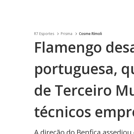
R7 Esportes
Prisma
Cosme Rímoli
Flamengo desa
portuguesa, q
de Terceiro M
técnicos empre
A direção do Benfica assediou 