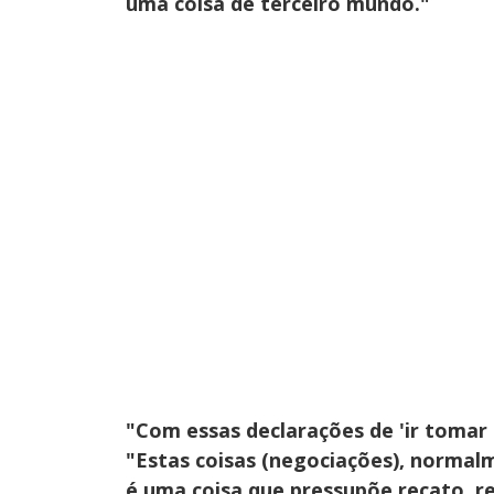
uma coisa de terceiro mundo."
"Com essas declarações de 'ir tomar u
"Estas coisas (negociações), normalm
é uma coisa que pressupõe recato, r