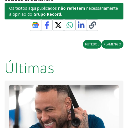
Os textos aqui publicados
não refletem
necessariamente
a opinião do
Grupo Record
.
FUTEBOL
FLAMENGO
Últimas