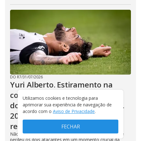
DO R7
/
31/07/2026
Yuri Alberto. Estiramento na
coxa. Fora contra Inter na Copa
Utilizamos cookies e tecnologia para
do Brasil e Rosário, pela Liberta.
aprimorar sua experiência de navegação de
acordo com o
Aviso de Privacidade
.
2026 acabou para Labyad. Diniz
revoltado. Culpa Neoquímica
FECHAR
Não há menor dúvida para o técnico do Corinthians. Ele
perdeu os dois atacantes em um momento crucial da