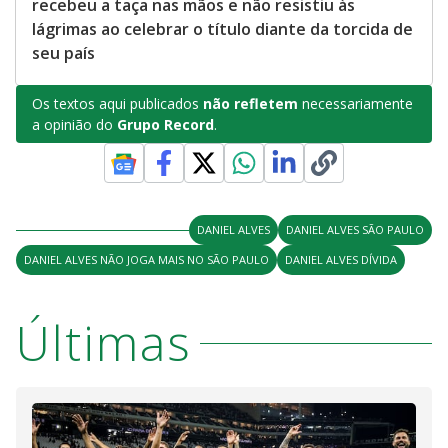
recebeu a taça nas mãos e não resistiu às
lágrimas ao celebrar o título diante da torcida de
seu país
Os textos aqui publicados
não refletem
necessariamente
a opinião do
Grupo Record
.
DANIEL ALVES
DANIEL ALVES SÃO PAULO
DANIEL ALVES NÃO JOGA MAIS NO SÃO PAULO
DANIEL ALVES DÍVIDA
Últimas