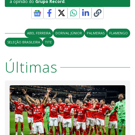
a opinião do
Grupo Record
.
ABEL FERREIRA
DORIVAL JÚNIOR
PALMEIRAS
FLAMENGO
SELEÇÃO BRASILEIRA
TITE
Últimas