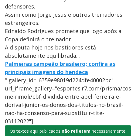
defensores.
Assim como Jorge Jesus e outros treinadores
estrangeiros.
Ednaldo Rodrigues promete que logo após a
Copa definirá o treinador.
A disputa hoje nos bastidores está
absolutamente equilibrada...
Palmeiras campeão brasileiro; confira as
principais imagens do hendeca
" gallery_id="6359e98019d224dfe40002bc"
url_iframe_gallery="esportes.r7.com/prisma/cos
me-rimoli/cbf-dividida-entre-abel-ferreira-e-
dorival-junior-os-donos-dos-titulos-no-brasil-
nao-ha-consenso-para-substituir-tite-
03112022"]
Os textos aqui publicados
não refletem
necessariamente