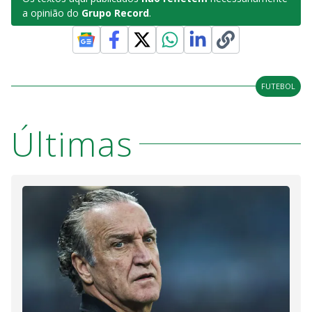
a opinião do
Grupo Record
.
FUTEBOL
Últimas