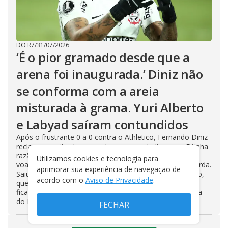
DO R7
/
31/07/2026
‘É o pior gramado desde que a
arena foi inaugurada.’ Diniz não
se conforma com a areia
misturada à grama. Yuri Alberto
e Labyad saíram contundidos
Após o frustrante 0 a 0 contra o Athletico, Fernando Diniz
reclamou muito do gramado na arena de Itaquera. E tinha
razão. Os jogadores corriam e era possível ver a areia
Utilizamos cookies e tecnologia para
voando. Yuri Alberto sentiu forte fisgada na coxa esquerda.
aprimorar sua experiência de navegação de
Saiu do jogo chorando muito. O medo é de estiramento,
acordo com o
Aviso de Privacidade
.
que pode tirá-lo meses do futebol. Ele e Ladyad devem
ficar de fora contra o Internacional, domingo, pela Copa
do Brasil
FECHAR