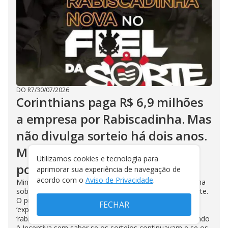
DO R7
/
30/07/2026
Corinthians paga R$ 6,9 milhões
a empresa por Rabiscadinha. Mas
não divulga sorteio há dois anos.
MP quer explicações. Situação
Utilizamos cookies e tecnologia para
pode complicar Osmar Stábile
aprimorar sua experiência de navegação de
acordo com o
Aviso de Privacidade
.
Ministério Público exige explicações da direção corintiana
sobre a empresa Incentiva, que administra o Fiel da Sorte.
O programa previa sorteios semanais de prêmios e
FECHAR
‘experiências’, como visitar o estádio, por meio de
‘rabiscadinhas’, raspadinhas. O Corinthians seguiu pagando
à Incentiva sem saber se os sorteios continuavam e se os