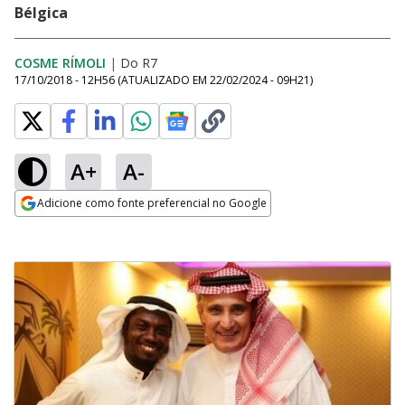
Bélgica
COSME RÍMOLI
|
Do R7
17/10/2018 - 12H56
(ATUALIZADO EM
22/02/2024 - 09H21
)
A+
A-
Adicione como fonte preferencial no Google
Opens in new window