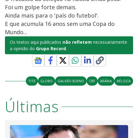
Foi um golpe forte demais.
Ainda mais para o 'país do futebol'.
E que acumula 16 anos sem uma Copa do
Mundo...
Os textos aqui publicados
não refletem
necessariamente
a opinião do
Grupo Record
.
TITE
GLOBO
GALVÃO BUENO
CBF
ARÁBIA
BÉLGICA
Últimas