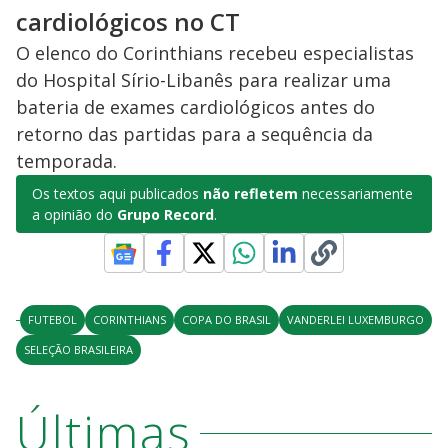
cardiológicos no CT
O elenco do Corinthians recebeu especialistas
do Hospital Sírio-Libanês para realizar uma
bateria de exames cardiológicos antes do
retorno das partidas para a sequência da
temporada.
Os textos aqui publicados
não refletem
necessariamente
a opinião do
Grupo Record
.
FUTEBOL
CORINTHIANS
COPA DO BRASIL
VANDERLEI LUXEMBURGO
SELEÇÃO BRASILEIRA
Últimas