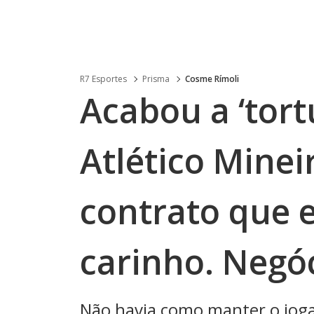
R7 Esportes
Prisma
Cosme Rímoli
Acabou a ‘tort
Atlético Minei
contrato que e
carinho. Negó
Não havia como manter o joga