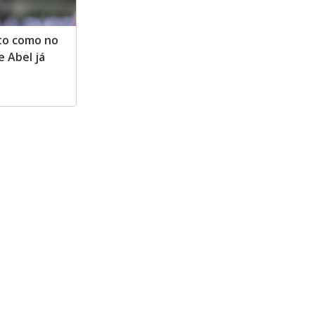
nto como no
e Abel já