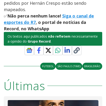
pedidos por Hernán Crespo estão sendo
mapeados.
✅
Não perca nenhum lance!
Siga o canal de
esportes do R7
, o portal de notícias da
Record, no WhatsApp
Os textos aqui publicados
não refletem
necessariamente
a opinião do
Grupo Record
.
FUTEBOL
SÃO PAULO (TIME)
BRASILEIRÃO
Últimas