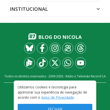
INSTITUCIONAL
BLOG DO NICOLA
Todos os direitos reservados - 2009-
2026
- Rádio e Televisão Record S.A
Utilizamos cookies e tecnologia para
CARREIRA
FALE CONOSCO
PRIVACIDADE
aprimorar sua experiência de navegação de
TERMOS E CONDIÇÕES DE USO
acordo com o
Aviso de Privacidade
.
FECHAR