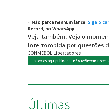
✅
Não perca nenhum lance!
Siga o ca
Record, no WhatsApp
Veja também: Veja o moment
interrompida por questões 
CONMEBOL Libertadores
Os textos aqui publicados
não refletem
necessa
Últimas