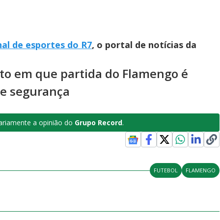
nal de esportes do R7
, o portal de notícias da
o em que partida do Flamengo é
de segurança
riamente a opinião do
Grupo Record
.
FUTEBOL
FLAMENGO