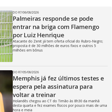
DO R7
/
06/08/2026
Palmeiras responde se pode
entrar na briga com Flamengo
por Luiz Henrique
Atacante do Zenit já tem oferta oficial do Rubro-Negro;
proposta é de 30 milhões de euros fixos e outros 5
milhões em bônus
DO R7
/
05/08/2026
Memphis já fez últimos testes e
espera pela assinatura para
voltar a treinar
Holandês chegou ao CT do Timão às 8h30 da manhã
desta quarta e fez exames físicos por pouco mais de uma
hora e meia