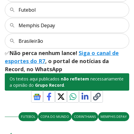
Futebol
Memphis Depay
Brasileirão
✅
Não perca nenhum lance!
Siga o canal de
esportes do R7
, o portal de notícias da
Record, no WhatsApp
Os textos aqui publicados
não refletem
necessariamente
a opinião do
Grupo Record
.
FUTEBOL
COPA DO MUNDO
CORINTHIANS
MEMPHIS DEPAY