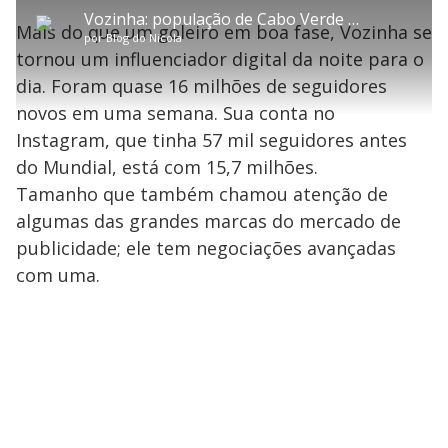
P
l
o
v
u
d
m
a
l
a
l
:
Vozinha: população de Cabo Verde já quer homenagear goleiro com nome em estádio
p
y
t
n
l
4
Mais do que um goleiro em boa fase, Vozinha se
a
a
ç
s
.
por
Blog do Nicola
r
r
a
c
8
t
1
r
l
r
2
tornou um influenciador digital da noite para o
i
0
1
e
%
l
s
0
e
h
dia. Foram quase 16 milhões de seguidores
e
s
n
a
g
e
r
u
g
novos em uma semana. Sua conta no
n
u
a
d
n
o
d
Instagram, que tinha 57 mil seguidores antes
s
o
s
do Mundial, está com 15,7 milhões.
y
Tamanho que também chamou atenção de
algumas das grandes marcas do mercado de
M
V
u
d
publicidade; ele tem negociações avançadas
o
com uma.
i
d
e