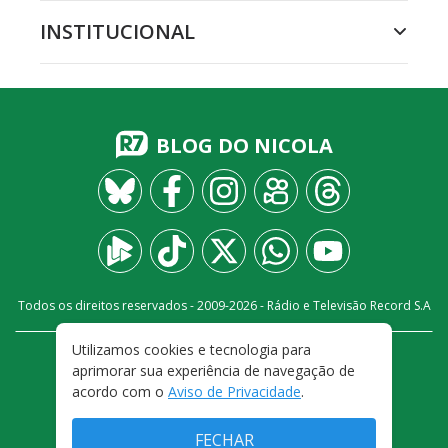
INSTITUCIONAL
BLOG DO NICOLA
Todos os direitos reservados - 2009-
2026
- Rádio e Televisão Record S.A
Utilizamos cookies e tecnologia para
CARREIRA
FALE CONOSCO
PRIVACIDADE
aprimorar sua experiência de navegação de
TERMOS E CONDIÇÕES DE USO
acordo com o
Aviso de Privacidade
.
FECHAR