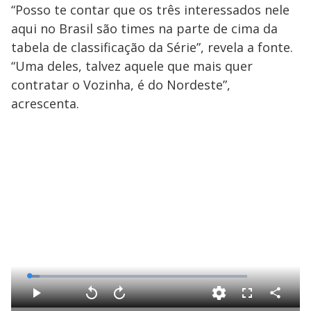
“Posso te contar que os três interessados nele
aqui no Brasil são times na parte de cima da
tabela de classificação da Série”, revela a fonte.
“Uma deles, talvez aquele que mais quer
contratar o Vozinha, é do Nordeste”,
acrescenta.
L
o
a
d
C
P
V
A
F
e
o