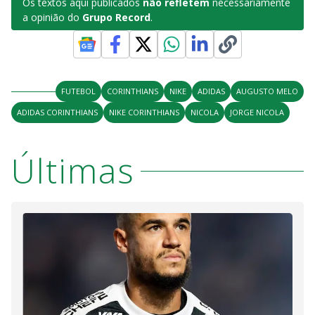
Os textos aqui publicados
não refletem
necessariamente
a opinião do
Grupo Record
.
FUTEBOL
CORINTHIANS
NIKE
ADIDAS
AUGUSTO MELO
ADIDAS CORINTHIANS
NIKE CORINTHIANS
NICOLA
JORGE NICOLA
Últimas