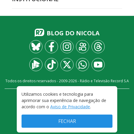
BLOG DO NICOLA
Todos os direitos reservados - 2009-
2026
- Rádio e Televisão Record S.A
Utilizamos cookies e tecnologia para
CARREIRA
FALE CONOSCO
PRIVACIDADE
aprimorar sua experiência de navegação de
TERMOS E CONDIÇÕES DE USO
acordo com o
Aviso de Privacidade
.
FECHAR