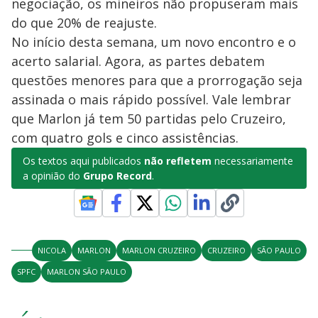
negociação, os mineiros não propuseram mais
do que 20% de reajuste.
No início desta semana, um novo encontro e o
acerto salarial. Agora, as partes debatem
questões menores para que a prorrogação seja
assinada o mais rápido possível. Vale lembrar
que Marlon já tem 50 partidas pelo Cruzeiro,
com quatro gols e cinco assistências.
Os textos aqui publicados
não refletem
necessariamente
a opinião do
Grupo Record
.
NICOLA
MARLON
MARLON CRUZEIRO
CRUZEIRO
SÃO PAULO
SPFC
MARLON SÃO PAULO