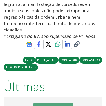
legítima, a manifestação de torcedores em
apoio a seus ídolos não pode extrapolar as
regras básicas da ordem urbana nem
tampouco interferir no direito de ir e vir dos
cidadãos".
*
Estagiário do
R7
, sob supervisão de PH Rosa
R7 RIO
RIO DE JANEIRO
COPACABANA
COPA AMÉRICA
TORCEDORES CHILENOS
Últimas