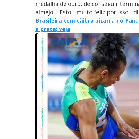
medalha de ouro, de conseguir termin
almejou. Estou muito feliz por isso”, di
Brasileira tem cãibra bizarra no Pan
a prata; veja