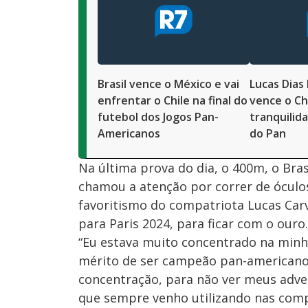
d
n
o
d
s
o
s
M
u
Brasil vence o México e vai
Lucas Dias 
d
o
enfrentar o Chile na final do
vence o Ch
futebol dos Jogos Pan-
tranquilid
Americanos
do Pan
Na última prova do dia, o 400m, o Bra
chamou a atenção por correr de óculo
favoritismo do compatriota Lucas Carv
para Paris 2024, para ficar com o ouro
“Eu estava muito concentrado na minha
mérito de ser campeão pan-americano
concentração, para não ver meus advers
que sempre venho utilizando nas compe