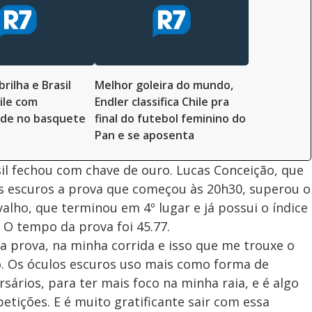
c
n
c
i
t
d
u
g
a
a
r
d
e
e
T
i
m
y
brilha e Brasil
Melhor goleira do mundo,
e
ile com
Endler classifica Chile pra
ade no basquete
final do futebol feminino do
Pan e se aposenta
V
sil fechou com chave de ouro. Lucas Conceição, que
s escuros a prova que começou às 20h30, superou o
i
alho, que terminou em 4º lugar e já possui o índice
. O tempo da prova foi 45.77.
 prova, na minha corrida e isso que me trouxe o
d
. Os óculos escuros uso mais como forma de
ários, para ter mais foco na minha raia, e é algo
tições. E é muito gratificante sair com essa