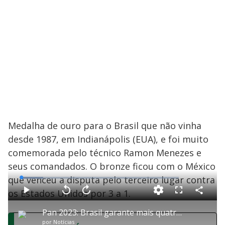
Medalha de ouro para o Brasil que não vinha
desde 1987, em Indianápolis (EUA), e foi muito
comemorada pelo técnico Ramon Menezes e
seus comandados. O bronze ficou com o México
que venceu a disputa pelo terceiro lugar contra
L
o
a
os Estados Unidos por 3 a 1.
d
C
P
V
A
P
F
e
o
l
o
v
u
d
m
a
l
a
l
:
Pan 2023: Brasil garante mais quatro medalhas de ouro
p
y
t
n
l
1
a
a
ç
s
3
por
Notícias
r
r
a
c
.