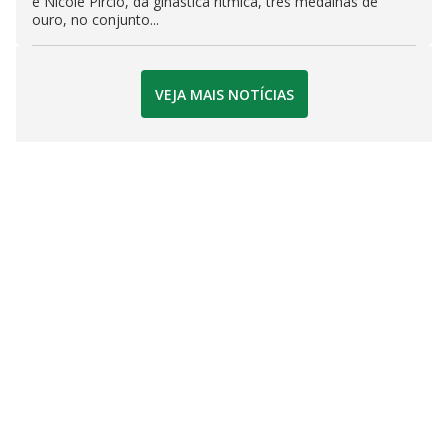
e Nicole Pircio, da ginástica rítmica, três medalhas de
ouro, no conjunto...
VEJA MAIS NOTÍCIAS