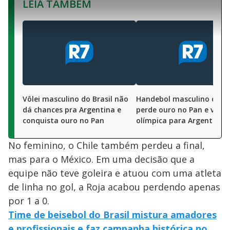
LEIA TAMBÉM
t
1
r
l
r
8
i
0
1
e
6
l
s
0
e
%
h
e
s
n
a
g
e
r
u
g
n
u
a
d
n
o
d
s
o
s
y
M
V
u
Vôlei masculino do Brasil não
Handebol masculino do Br
d
o
dá chances pra Argentina e
perde ouro no Pan e vaga
conquista ouro no Pan
olímpica para Argentina
i
No feminino, o Chile também perdeu a final,
mas para o México. Em uma decisão que a
d
equipe não teve goleira e atuou com uma atleta
de linha no gol, a Roja acabou perdendo apenas
e
por 1 a 0.
Time de beisebol do Brasil mistura amadores
e profissionais e faz campanha histórica no