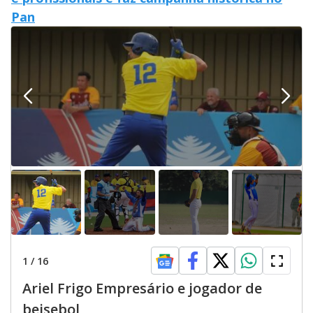
o
Pan
1
/
16
Ariel Frigo Empresário e jogador de
beisebol