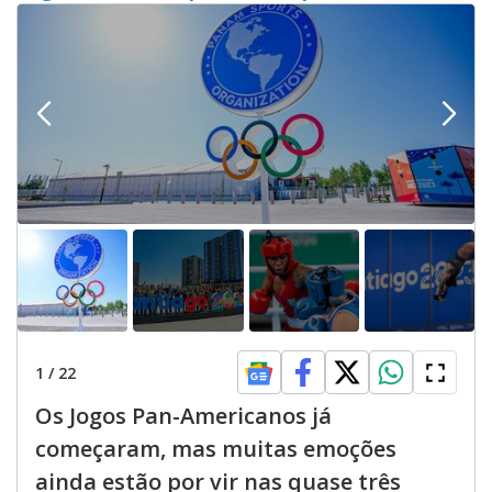
V
d
o
i
d
e
o
1
/
22
Os Jogos Pan-Americanos já
começaram, mas muitas emoções
ainda estão por vir nas quase três