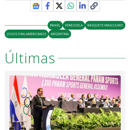
BRASIL
VENEZUELA
BASQUETE MASCULINO
JOGOS PAN-AMERICANOS
ARGENTINA
Últimas