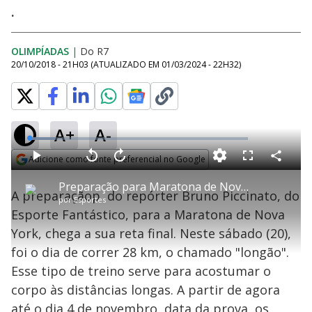
.
OLIMPÍADAS
|
Do R7
20/10/2018 - 21H03
(ATUALIZADO EM
01/03/2024 - 22H32
)
A+
A-
L
o
a
Adicione como fonte preferencial no Google
d
C
P
V
A
P
F
e
o
l
o
v
u
Opens in new window
d
m
a
l
a
l
:
Preparação para Maratona de Nova York 2018 exige treino puxado
p
y
t
n
l
1
A preparaçãop do repórter Bruno Piccinato, do
a
a
ç
s
1
por
Esportes
r
r
a
c
.
t
1
r
l
r
8
Esporte Fantástico, para a Maratona de Nova
i
0
1
e
4
l
s
0
e
%
h
York, chega a sua reta final. Neste sábado (20),
e
s
n
a
g
e
r
u
g
foi o dia de correr 28 km, o chamado "longão".
n
u
a
d
n
o
d
Esse tipo de treino serve para acostumar o
s
o
s
corpo às distâncias longas. A partir de agora
até o dia 4 de novembro, data da prova, os