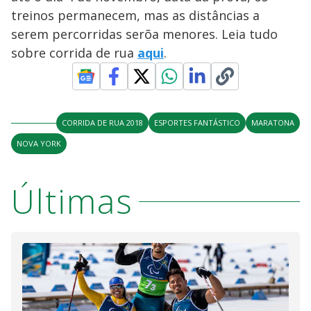
y
treinos permanecem, mas as distâncias a
M
V
u
d
serem percorridas serõa menores. Leia tudo
o
sobre corrida de rua
aqui
.
i
d
CORRIDA DE RUA 2018
ESPORTES FANTÁSTICO
MARATONA
NOVA YORK
e
Últimas
o