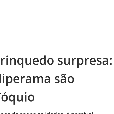
brinquedo surpresa:
liperama são
Tóquio