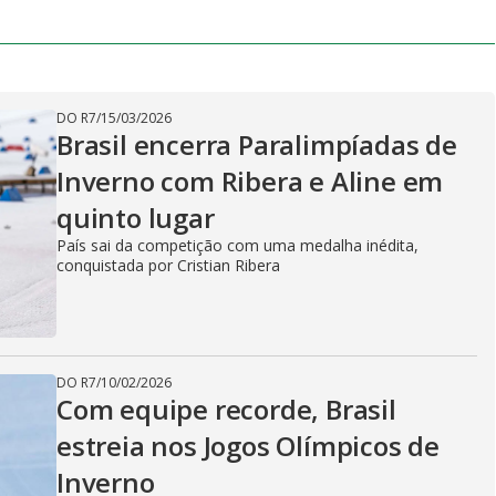
y
e
V
DO R7
/
15/03/2026
Brasil encerra Paralimpíadas de
Inverno com Ribera e Aline em
i
quinto lugar
País sai da competição com uma medalha inédita,
conquistada por Cristian Ribera
d
e
DO R7
/
10/02/2026
Com equipe recorde, Brasil
estreia nos Jogos Olímpicos de
Inverno