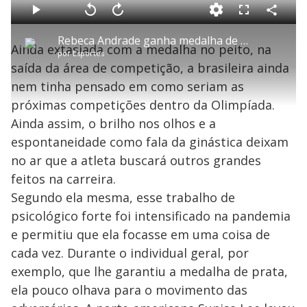
o
a
d
C
P
V
A
P
F
e
o
l
o
v
u
d
m
a
l
a
l
:
Rebeca Andrade ganha medalha de prata nas Olimpíadas de Tóquio
p
y
t
n
l
0
Ainda extasiada com a medalha no peito, na
a
a
ç
s
.
por
Esportes
r
r
a
c
4
t
1
r
l
r
5
saída da área de competição, a brasileira ainda
i
0
1
e
%
l
s
0
e
h
nem tinha pensado em como seriam as
e
s
n
a
g
e
r
u
g
próximas competições dentro da Olimpíada.
n
u
a
d
n
o
d
Ainda assim, o brilho nos olhos e a
s
o
s
espontaneidade como fala da ginástica deixam
y
no ar que a atleta buscará outros grandes
feitos na carreira.
M
V
u
d
Segundo ela mesma, esse trabalho de
o
psicológico forte foi intensificado na pandemia
i
e permitiu que ela focasse em uma coisa de
cada vez. Durante o individual geral, por
exemplo, que lhe garantiu a medalha de prata,
d
ela pouco olhava para o movimento das