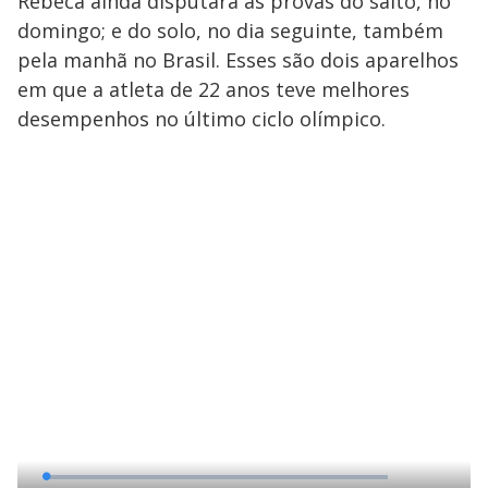
Rebeca ainda disputará as provas do salto, no
domingo; e do solo, no dia seguinte, também
pela manhã no Brasil. Esses são dois aparelhos
em que a atleta de 22 anos teve melhores
desempenhos no último ciclo olímpico.
L