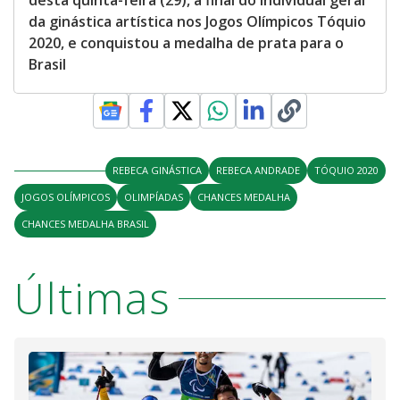
desta quinta-feira (29), a final do individual geral
da ginástica artística nos Jogos Olímpicos Tóquio
2020, e conquistou a medalha de prata para o
Brasil
REBECA GINÁSTICA
REBECA ANDRADE
TÓQUIO 2020
JOGOS OLÍMPICOS
OLIMPÍADAS
CHANCES MEDALHA
CHANCES MEDALHA BRASIL
Últimas