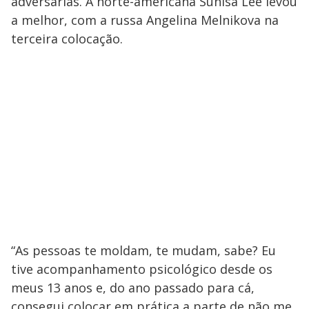
adversárias. A norte-americana Sunisa Lee levou
e
a melhor, com a russa Angelina Melnikova na
terceira colocação.
o
“As pessoas te moldam, te mudam, sabe? Eu
tive acompanhamento psicológico desde os
meus 13 anos e, do ano passado para cá,
consegui colocar em prática a parte de não me