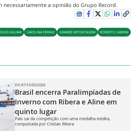
em necessariamente a opinião do Grupo Record.
ERGIO AGUIAR
CAROLINA FERRAZ
GRANDE REPORTAGEM
ROBERTO CABRINI
DO R7
/
15/03/2026
Brasil encerra Paralimpíadas de
Inverno com Ribera e Aline em
quinto lugar
País sai da competição com uma medalha inédita,
conquistada por Cristian Ribera