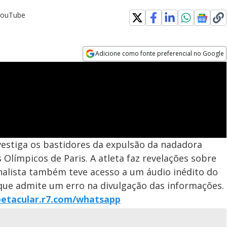
YouTube
Adicione como fonte preferencial no Google
Opens in new window
vestiga os bastidores da expulsão da nadadora
s Olímpicos de Paris. A atleta faz revelações sobre
nalista também teve acesso a um áudio inédito do
 que admite um erro na divulgação das informações.
petacular.r7.com/whatsapp