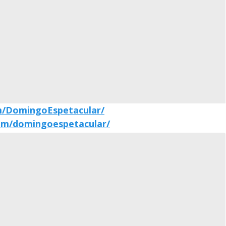
m/DomingoEspetacular/
om/domingoespetacular/