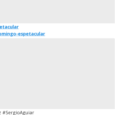
etacular
domingo-espetacular
 #SergioAguiar