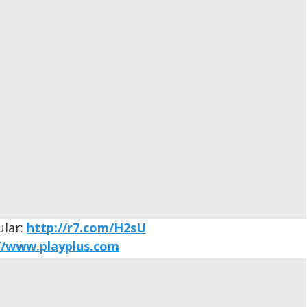
ular:
http://r7.com/H2sU
//www.playplus.com