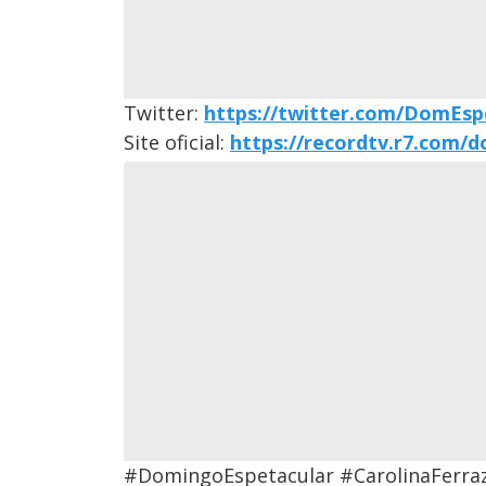
Twitter:
https://twitter.com/DomEsp
Site oficial:
https://recordtv.r7.com/
#DomingoEspetacular #CarolinaFerraz