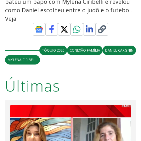
a
bateu um papo com Mylena Ciribelli e revelou
s
o
s
como Daniel escolheu entre o judô e o futebol.
y
Veja!
M
V
u
d
o
i
TÓQUIO 2020
CONEXÃO FAMÍLIA
DANIEL CARGNIN
MYLENA CIRIBELLI
d
Últimas
e
o