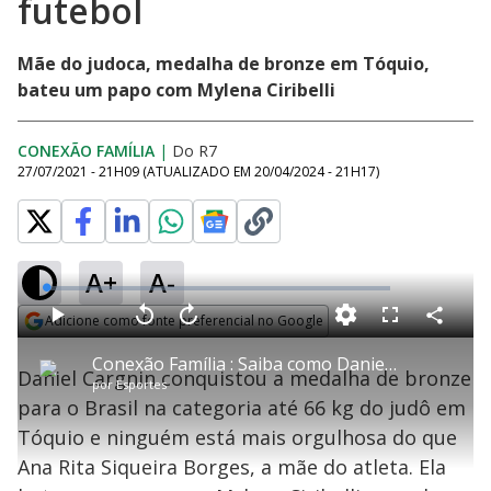
futebol
Mãe do judoca, medalha de bronze em Tóquio,
bateu um papo com Mylena Ciribelli
CONEXÃO FAMÍLIA
|
Do R7
27/07/2021 - 21H09
(ATUALIZADO EM
20/04/2024 - 21H17
)
A+
A-
L
o
a
Adicione como fonte preferencial no Google
d
C
P
V
A
P
F
e
o
l
o
v
u
Opens in new window
d
m
a
l
a
l
:
Conexão Família : Saiba como Daniel Cargnin escolheu entre judô e futebol
p
y
t
n
l
1
Daniel Cargnin conquistou a medalha de bronze
a
a
ç
s
.
por
Esportes
r
r
a
c
4
t
1
r
l
r
0
para o Brasil na categoria até 66 kg do judô em
i
0
1
e
%
l
s
0
e
h
Tóquio e ninguém está mais orgulhosa do que
e
s
n
a
g
e
r
u
g
Ana Rita Siqueira Borges, a mãe do atleta. Ela
n
u
d
n
o
d