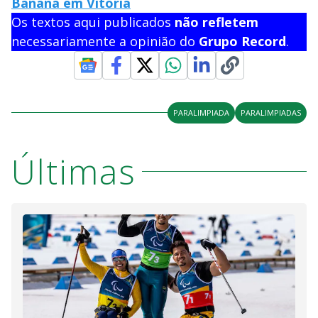
Banana em Vitória
Os textos aqui publicados
não refletem
necessariamente a opinião do
Grupo Record
.
PARALIMPIADA
PARALIMPIADAS
Últimas