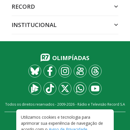
RECORD
INSTITUCIONAL
OLIMPÍADAS
Todos os direitos reservados - 2009-
2026
- Rádio e Televisão Record S.A
Utilizamos cookies e tecnologia para
CARREIRA
FALE CONOSCO
PRIVACIDADE
aprimorar sua experiência de navegação de
TERMOS E CONDIÇÕES DE USO
acordo com o
Aviso de Privacidade
.