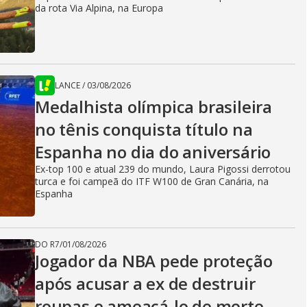
da rota Via Alpina, na Europa
LANCE
/
03/08/2026
Medalhista olímpica brasileira
no tênis conquista título na
Espanha no dia do aniversário
Ex-top 100 e atual 239 do mundo, Laura Pigossi derrotou
turca e foi campeã do ITF W100 de Gran Canária, na
Espanha
DO R7
/
01/08/2026
Jogador da NBA pede proteção
após acusar a ex de destruir
roupas e ameaçá-lo de morte