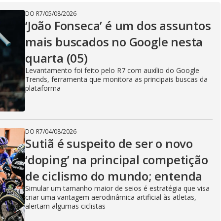
DO R7
/
05/08/2026
‘João Fonseca’ é um dos assuntos
mais buscados no Google nesta
quarta (05)
Levantamento foi feito pelo R7 com auxílio do Google
Trends, ferramenta que monitora as principais buscas da
plataforma
DO R7
/
04/08/2026
Sutiã é suspeito de ser o novo
‘doping’ na principal competição
de ciclismo do mundo; entenda
Simular um tamanho maior de seios é estratégia que visa
criar uma vantagem aerodinâmica artificial às atletas,
alertam algumas ciclistas