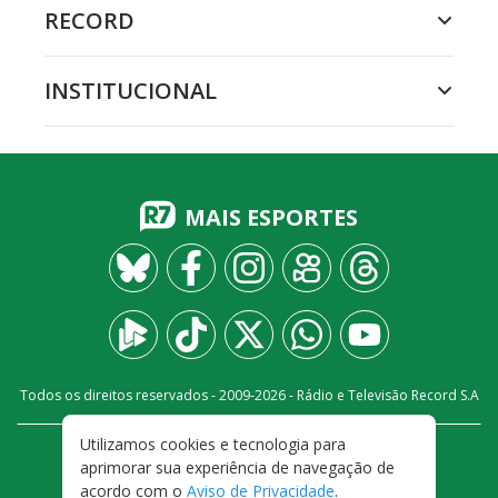
RECORD
INSTITUCIONAL
MAIS ESPORTES
Todos os direitos reservados - 2009-
2026
- Rádio e Televisão Record S.A
Utilizamos cookies e tecnologia para
CARREIRA
FALE CONOSCO
PRIVACIDADE
aprimorar sua experiência de navegação de
TERMOS E CONDIÇÕES DE USO
acordo com o
Aviso de Privacidade
.