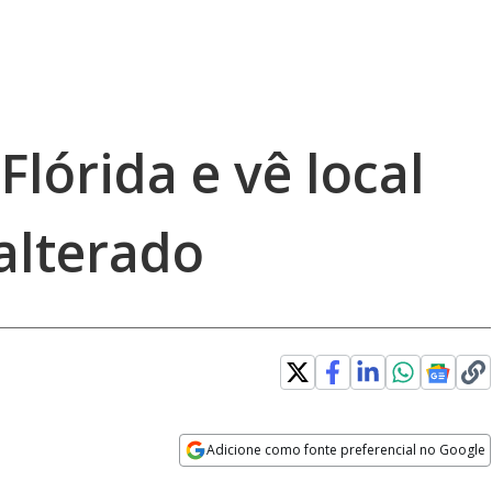
Flórida e vê local
 alterado
Adicione como fonte preferencial no Google
Opens in new window