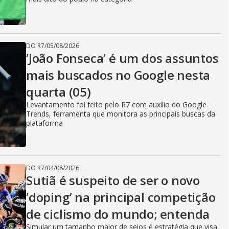
DO R7
/
05/08/2026
‘João Fonseca’ é um dos assuntos
mais buscados no Google nesta
quarta (05)
Levantamento foi feito pelo R7 com auxílio do Google
Trends, ferramenta que monitora as principais buscas da
plataforma
DO R7
/
04/08/2026
Sutiã é suspeito de ser o novo
‘doping’ na principal competição
de ciclismo do mundo; entenda
Simular um tamanho maior de seios é estratégia que visa