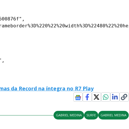
00876f",

rameborder%3D%220%22%20width%3D%22480%22%20he
,

mas da Record na íntegra no R7 Play
GABRIEL MEDINA
SURFE
GABRIEL MEDINA