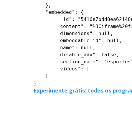
    },

    "embedded": {

        "_id": "5416e7bdd8ea621486
        "content": "%3Ciframe%20f
        "dimensions": null,

        "embeddable_id": null,

        "name": null,

        "disable_adv": false,

        "section_name": "esportes"
        "videos": []

    }

}
Experimente grátis: todos os progra