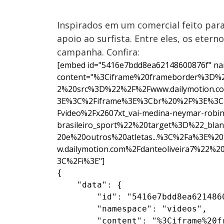
Inspirados em um comercial feito par
apoio ao surfista. Entre eles, os eter
campanha. Confira:
[embed id="5416e7bdd8ea62148600876f" na
content="%3Ciframe%20frameborder%3D
2%20src%3D%22%2F%2Fwww.dailymotion.co
3E%3C%2Fiframe%3E%3Cbr%20%2F%3E%3Ca
Fvideo%2Fx2607xt_vai-medina-neymar-robin
brasileiro_sport%22%20target%3D%22_b
20e%20outros%20atletas...%3C%2Fa%3E
w.dailymotion.com%2Fdanteoliveira7%22%
3C%2Fi%3E"]
{

    "data": {

        "id": "5416e7bdd8ea6214860
        "namespace": "videos",

        "content": "%3Ciframe%20f