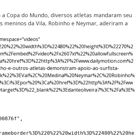
a a Copa do Mundo, diversos atletas mandaram seu
nos meninos da Vila, Robinho e Neymar, aderiram a
mespace="videos"
%220%22%20width%3D%22480%22%20height%3D%22270%2
m%2Fembed%2Fvideo%2Fx2607xt%22%20allowfullscreen%
%20href%3D%22http%3A%2F%2Fwww.dailymotion.com%2
ho-e-outros-atletas-demonstram-apoio-ao-surfista-
lank%22%3EVai%2C%20Medina!%20Neymar%2C%20Robinho%
%20%3Ci%3Epor%20%3Ca%20href%3D%22http%3A%2F%2Fww
20target%3D%22_blank%22%3Edanteoliveira7%3C%2Fa%3E%
0876f",

rameborder%3D%220%22%20width%3D%22480%22%20he