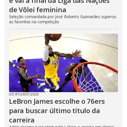
e vai à final da Liga das Nações
de Vôlei feminina
Seleção comandada por José Roberto Guimarães superou
as favoritas na competição
DO R7
/
24/07/2026
LeBron James escolhe o 76ers
para buscar último título da
carreira
Astro encerra passagem pelo Lakers e aposta em elenco