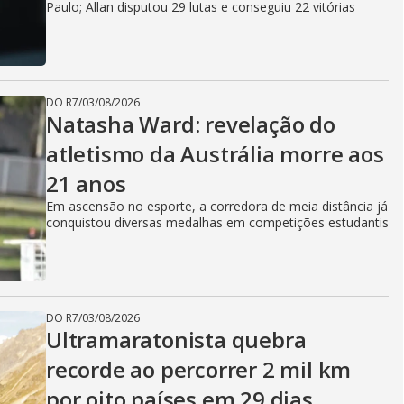
Paulo; Allan disputou 29 lutas e conseguiu 22 vitórias
DO R7
/
03/08/2026
Natasha Ward: revelação do
atletismo da Austrália morre aos
21 anos
Em ascensão no esporte, a corredora de meia distância já
conquistou diversas medalhas em competições estudantis
DO R7
/
03/08/2026
Ultramaratonista quebra
recorde ao percorrer 2 mil km
por oito países em 29 dias