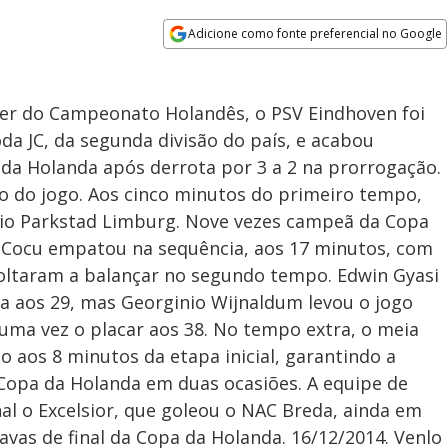
Adicione como fonte preferencial no Google
Opens in new window
líder do Campeonato Holandês, o PSV Eindhoven foi
da JC, da segunda divisão do país, e acabou
a da Holanda após derrota por 3 a 2 na prorrogação.
io do jogo. Aos cinco minutos do primeiro tempo,
dio Parkstad Limburg. Nove vezes campeã da Copa
p Cocu empatou na sequência, aos 17 minutos, com
voltaram a balançar no segundo tempo. Edwin Gyasi
a aos 29, mas Georginio Wijnaldum levou o jogo
uma vez o placar aos 38. No tempo extra, o meia
o aos 8 minutos da etapa inicial, garantindo a
a Copa da Holanda em duas ocasiões. A equipe de
nal o Excelsior, que goleou o NAC Breda, ainda em
avas de final da Copa da Holanda. 16/12/2014. Venlo