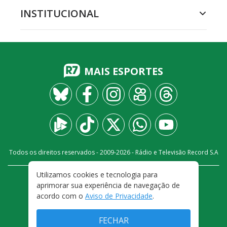
INSTITUCIONAL
MAIS ESPORTES
Todos os direitos reservados - 2009-
2026
- Rádio e Televisão Record S.A
Utilizamos cookies e tecnologia para
CARREIRA
FALE CONOSCO
PRIVACIDADE
aprimorar sua experiência de navegação de
TERMOS E CONDIÇÕES DE USO
acordo com o
Aviso de Privacidade
.
FECHAR