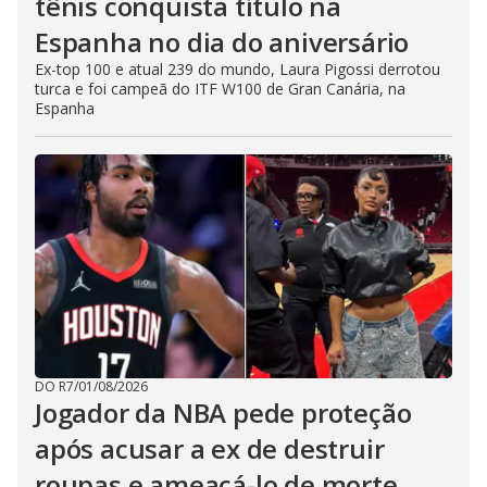
tênis conquista título na
Espanha no dia do aniversário
Ex-top 100 e atual 239 do mundo, Laura Pigossi derrotou
turca e foi campeã do ITF W100 de Gran Canária, na
Espanha
DO R7
/
01/08/2026
Jogador da NBA pede proteção
após acusar a ex de destruir
roupas e ameaçá-lo de morte