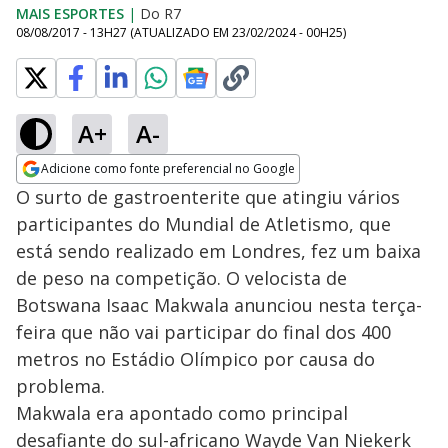
MAIS ESPORTES
|
Do R7
08/08/2017 - 13H27
(ATUALIZADO EM
23/02/2024 - 00H25
)
A+
A-
Adicione como fonte preferencial no Google
Opens in new window
O surto de gastroenterite que atingiu vários
participantes do Mundial de Atletismo, que
está sendo realizado em Londres, fez um baixa
de peso na competição. O velocista de
Botswana Isaac Makwala anunciou nesta terça-
feira que não vai participar do final dos 400
metros no Estádio Olímpico por causa do
problema.
Makwala era apontado como principal
desafiante do sul-africano Wayde Van Niekerk