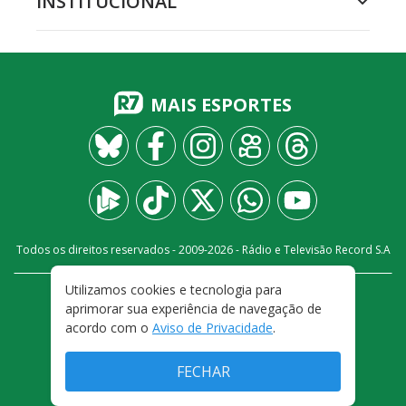
INSTITUCIONAL
MAIS ESPORTES
Todos os direitos reservados - 2009-
2026
- Rádio e Televisão Record S.A
Utilizamos cookies e tecnologia para
CARREIRA
FALE CONOSCO
PRIVACIDADE
aprimorar sua experiência de navegação de
TERMOS E CONDIÇÕES DE USO
acordo com o
Aviso de Privacidade
.
FECHAR