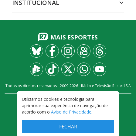
INSTITUCIONAL
MAIS ESPORTES
Todos os direitos reservados - 2009-
2026
- Rádio e Televisão Record S.A
Utilizamos cookies e tecnologia para
CARREIRA
FALE CONOSCO
PRIVACIDADE
aprimorar sua experiência de navegação de
TERMOS E CONDIÇÕES DE USO
acordo com o
Aviso de Privacidade
.
FECHAR