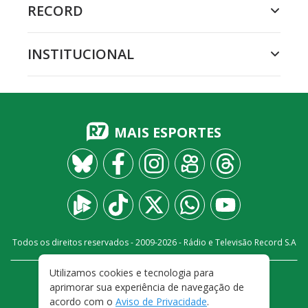
RECORD
INSTITUCIONAL
MAIS ESPORTES
Todos os direitos reservados - 2009-
2026
- Rádio e Televisão Record S.A
Utilizamos cookies e tecnologia para
CARREIRA
FALE CONOSCO
PRIVACIDADE
aprimorar sua experiência de navegação de
TERMOS E CONDIÇÕES DE USO
acordo com o
Aviso de Privacidade
.