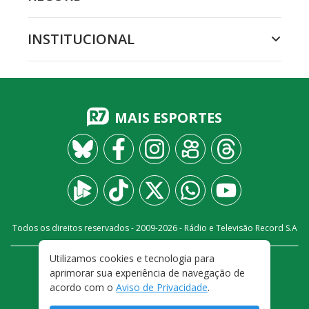
INSTITUCIONAL
MAIS ESPORTES
Todos os direitos reservados - 2009-
2026
- Rádio e Televisão Record S.A
Utilizamos cookies e tecnologia para
CARREIRA
FALE CONOSCO
PRIVACIDADE
aprimorar sua experiência de navegação de
TERMOS E CONDIÇÕES DE USO
acordo com o
Aviso de Privacidade
.