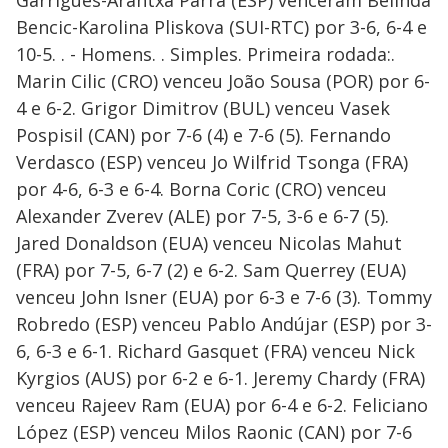
Garrigues-Arantxa Parra (ESP) venceram Belinda
Bencic-Karolina Pliskova (SUI-RTC) por 3-6, 6-4 e
10-5. . - Homens. . Simples. Primeira rodada:.
Marin Cilic (CRO) venceu João Sousa (POR) por 6-
4 e 6-2. Grigor Dimitrov (BUL) venceu Vasek
Pospisil (CAN) por 7-6 (4) e 7-6 (5). Fernando
Verdasco (ESP) venceu Jo Wilfrid Tsonga (FRA)
por 4-6, 6-3 e 6-4. Borna Coric (CRO) venceu
Alexander Zverev (ALE) por 7-5, 3-6 e 6-7 (5).
Jared Donaldson (EUA) venceu Nicolas Mahut
(FRA) por 7-5, 6-7 (2) e 6-2. Sam Querrey (EUA)
venceu John Isner (EUA) por 6-3 e 7-6 (3). Tommy
Robredo (ESP) venceu Pablo Andújar (ESP) por 3-
6, 6-3 e 6-1. Richard Gasquet (FRA) venceu Nick
Kyrgios (AUS) por 6-2 e 6-1. Jeremy Chardy (FRA)
venceu Rajeev Ram (EUA) por 6-4 e 6-2. Feliciano
López (ESP) venceu Milos Raonic (CAN) por 7-6