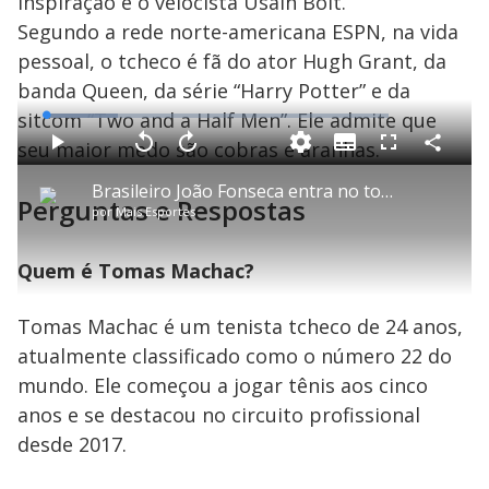
inspiração é o velocista Usain Bolt.
Segundo a rede norte-americana ESPN, na vida
pessoal, o tcheco é fã do ator Hugh Grant, da
banda Queen, da série “Harry Potter” e da
sitcom “Two and a Half Men”. Ele admite que
L
o
a
seu maior medo são cobras e aranhas.
S
d
u
C
P
V
A
P
F
e
b
o
l
o
v
u
d
t
m
a
l
a
l
:
Brasileiro João Fonseca entra no top 60 mundial do tênis após terceiro título em 2025
i
p
y
t
n
l
2
Perguntas e Respostas
t
a
a
ç
s
1
por
Mais Esportes
l
r
r
a
c
.
e
t
1
r
l
r
1
s
i
0
1
e
5
l
s
0
e
%
h
e
s
n
Quem é Tomas Machac?
a
g
e
r
u
g
n
u
a
d
n
o
d
Tomas Machac é um tenista tcheco de 24 anos,
s
o
s
atualmente classificado como o número 22 do
y
mundo. Ele começou a jogar tênis aos cinco
anos e se destacou no circuito profissional
M
V
u
d
desde 2017.
o