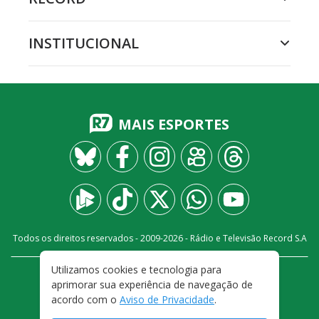
INSTITUCIONAL
MAIS ESPORTES
Todos os direitos reservados - 2009-
2026
- Rádio e Televisão Record S.A
Utilizamos cookies e tecnologia para
CARREIRA
FALE CONOSCO
PRIVACIDADE
aprimorar sua experiência de navegação de
TERMOS E CONDIÇÕES DE USO
acordo com o
Aviso de Privacidade
.