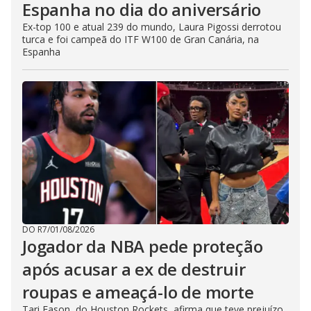
Espanha no dia do aniversário
Ex-top 100 e atual 239 do mundo, Laura Pigossi derrotou
turca e foi campeã do ITF W100 de Gran Canária, na
Espanha
DO R7
/
01/08/2026
Jogador da NBA pede proteção
após acusar a ex de destruir
roupas e ameaçá-lo de morte
Tari Eason, do Houston Rockets, afirma que teve prejuízo