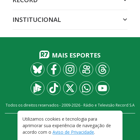
INSTITUCIONAL
MAIS ESPORTES
Todos os direitos reservados - 2009-
2026
- Rádio e Televisão Record S.A
Utilizamos cookies e tecnologia para
CARREIRA
FALE CONOSCO
PRIVACIDADE
aprimorar sua experiência de navegação de
TERMOS E CONDIÇÕES DE USO
acordo com o
Aviso de Privacidade
.