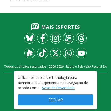
MAIS ESPORTES
Todos os direitos reservados - 2009-
2026
- Rádio e Televisão Record S.A
Utilizamos cookies e tecnologia para
CARREIRA
FALE CONOSCO
PRIVACIDADE
aprimorar sua experiência de navegação de
TERMOS E CONDIÇÕES DE USO
acordo com o
Aviso de Privacidade
.
FECHAR