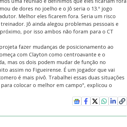
mos uma reunião e definimos que eles ficariam fora
mou de dores no joelho e o Jô seria o 13.º jogo
dutor. Melhor eles ficarem fora. Seria um risco
 treinador. Jô ainda alegou problemas pessoais e
 próximo, por isso ambos não foram para o CT
e projeta fazer mudanças de posicionamento ao
e começa com Clayton como centroavante e o
da, mas os dois podem mudar de função no
uito assim no Figueirense. É um jogador que vai
omero é mais pivô. Trabalhei essas duas situações
 para colocar o melhor em campo", explicou o