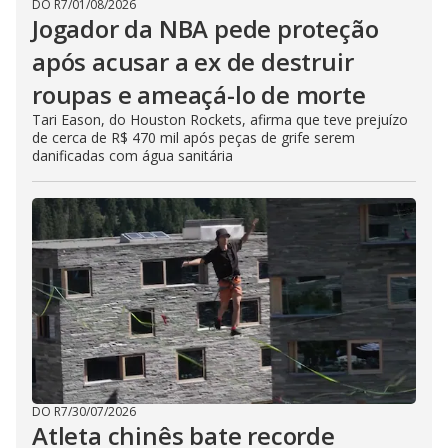
DO R7
/
01/08/2026
Jogador da NBA pede proteção
após acusar a ex de destruir
roupas e ameaçá-lo de morte
Tari Eason, do Houston Rockets, afirma que teve prejuízo
de cerca de R$ 470 mil após peças de grife serem
danificadas com água sanitária
DO R7
/
30/07/2026
Atleta chinês bate recorde