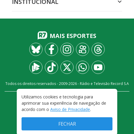
INSTITUCIONAL
MAIS ESPORTES
Todos os direitos reservados - 2009-
2026
- Rádio e Televisão Record S.A
Utilizamos cookies e tecnologia para
CARREIRA
FALE CONOSCO
PRIVACIDADE
aprimorar sua experiência de navegação de
TERMOS E CONDIÇÕES DE USO
acordo com o
Aviso de Privacidade
.
FECHAR