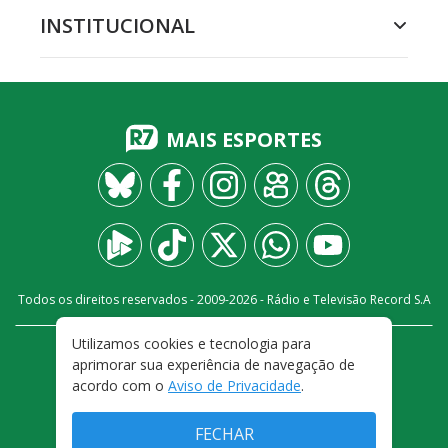
INSTITUCIONAL
MAIS ESPORTES
Todos os direitos reservados - 2009-
2026
- Rádio e Televisão Record S.A
Utilizamos cookies e tecnologia para
CARREIRA
FALE CONOSCO
PRIVACIDADE
aprimorar sua experiência de navegação de
TERMOS E CONDIÇÕES DE USO
acordo com o
Aviso de Privacidade
.
FECHAR