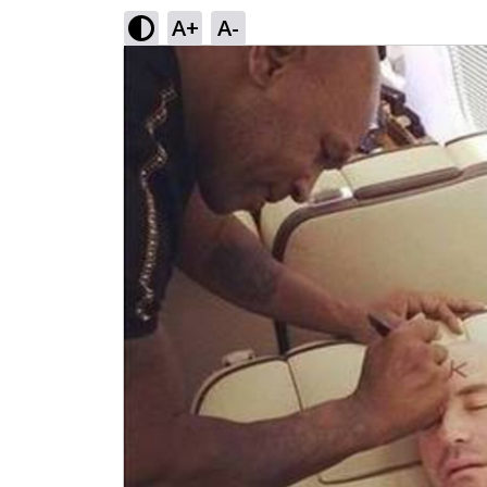
A+
A-