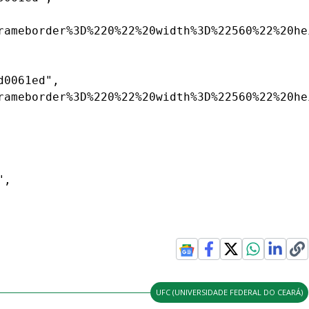
rameborder%3D%220%22%20width%3D%22560%22%20he
0061ed",

rameborder%3D%220%22%20width%3D%22560%22%20he
,

UFC (UNIVERSIDADE FEDERAL DO CEARÁ)