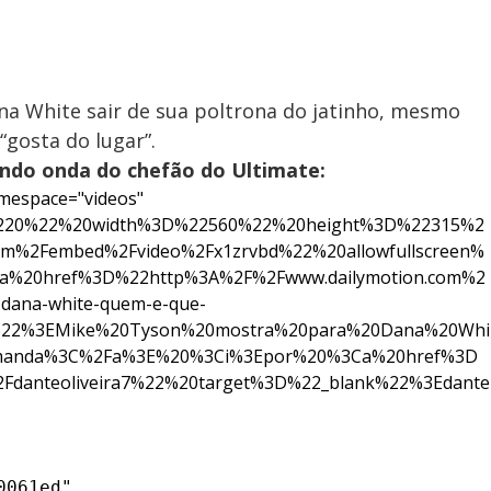
na White sair de sua poltrona do jatinho, mesmo
gosta do lugar”.
rando onda do chefão do Ultimate:
mespace="videos"
%220%22%20width%3D%22560%22%20height%3D%22315%2
m%2Fembed%2Fvideo%2Fx1zrvbd%22%20allowfullscreen%
%20href%3D%22http%3A%2F%2Fwww.dailymotion.com%2
-dana-white-quem-e-que-
%22%3EMike%20Tyson%20mostra%20para%20Dana%20Whi
manda%3C%2Fa%3E%20%3Ci%3Epor%20%3Ca%20href%3D
Fdanteoliveira7%22%20target%3D%22_blank%22%3Edante
061ed",
