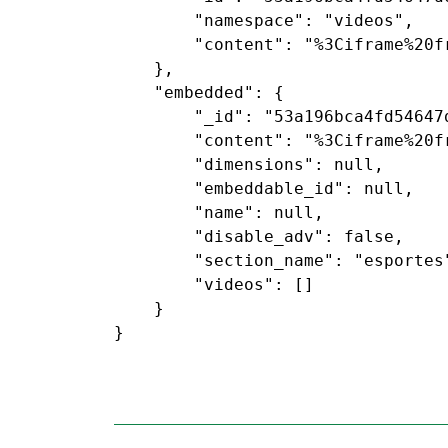
        "namespace": "videos",

        "content": "%3Ciframe%20f
    },

    "embedded": {

        "_id": "53a196bca4fd54647d
        "content": "%3Ciframe%20f
        "dimensions": null,

        "embeddable_id": null,

        "name": null,

        "disable_adv": false,

        "section_name": "esportes"
        "videos": []

    }

}