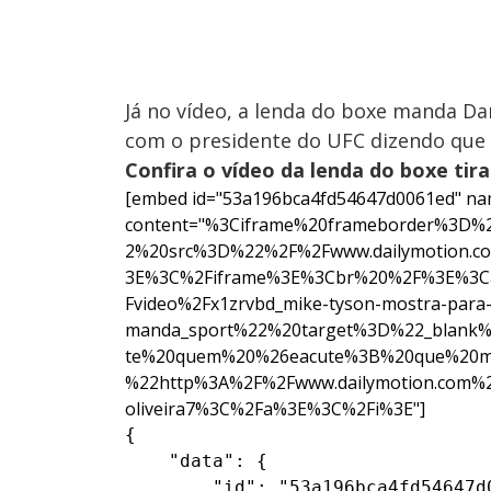
Já no vídeo, a lenda do boxe manda Da
com o presidente do UFC dizendo que “
Confira o vídeo da lenda do boxe ti
[embed id="53a196bca4fd54647d0061ed" na
content="%3Ciframe%20frameborder%3D
2%20src%3D%22%2F%2Fwww.dailymotion.co
3E%3C%2Fiframe%3E%3Cbr%20%2F%3E%3Ca
Fvideo%2Fx1zrvbd_mike-tyson-mostra-para
manda_sport%22%20target%3D%22_blank
te%20quem%20%26eacute%3B%20que%20
%22http%3A%2F%2Fwww.dailymotion.com%2
oliveira7%3C%2Fa%3E%3C%2Fi%3E"]
{

    "data": {

        "id": "53a196bca4fd54647d0