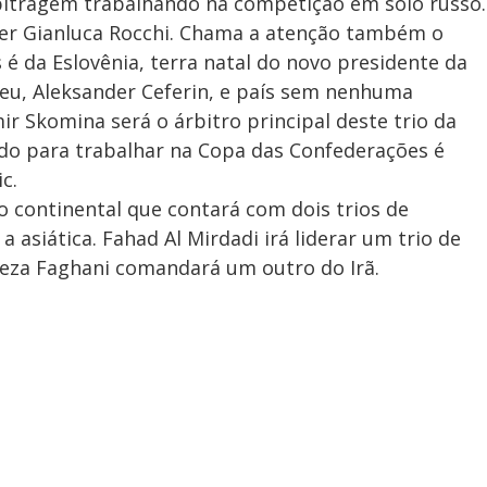
rbitragem trabalhando na competição em solo russo.
íder Gianluca Rocchi. Chama a atenção também o
 é da Eslovênia, terra natal do novo presidente da
peu, Aleksander Ceferin, e país sem nenhuma
r Skomina será o árbitro principal deste trio da
hido para trabalhar na Copa das Confederações é
c.
 continental que contará com dois trios de
 asiática. Fahad Al Mirdadi irá liderar um trio de
ireza Faghani comandará um outro do Irã.