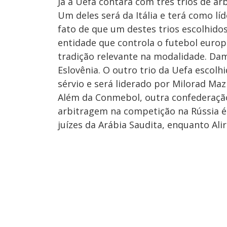
Já a Uefa contará com três trios de a
Um deles será da Itália e terá como l
fato de que um destes trios escolhidos
entidade que controla o futebol euro
tradição relevante na modalidade. Dami
Eslovênia. O outro trio da Uefa escol
sérvio e será liderado por Milorad Mazi
Além da Conmebol, outra confederação
arbitragem na competição na Rússia é a
juízes da Arábia Saudita, enquanto Al