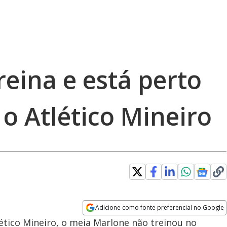
eina e está perto
o Atlético Mineiro
Adicione como fonte preferencial no Google
Opens in new window
tico Mineiro, o meia Marlone não treinou no