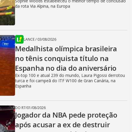
Sophie Woods estabeleceu o melhor tempo de conclusão
da rota Via Alpina, na Europa
LANCE
/
03/08/2026
Medalhista olímpica brasileira
no tênis conquista título na
Espanha no dia do aniversário
Ex-top 100 e atual 239 do mundo, Laura Pigossi derrotou
turca e foi campeã do ITF W100 de Gran Canária, na
Espanha
DO R7
/
01/08/2026
Jogador da NBA pede proteção
após acusar a ex de destruir