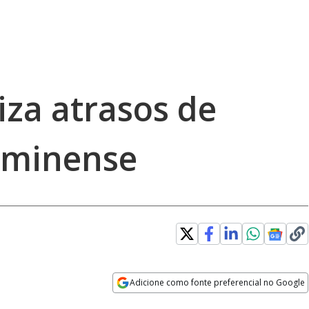
za atrasos de
luminense
Adicione como fonte preferencial no Google
Opens in new window