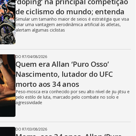
‘doping’ na principal competição
de ciclismo do mundo; entenda
Simular um tamanho maior de seios é estratégia que visa
criar uma vantagem aerodinâmica artificial às atletas,
alertam algumas ciclistas
DO R7
/
04/08/2026
Quem era Allan ‘Puro Osso’
Nascimento, lutador do UFC
morto aos 34 anos
Peso-mosca era conhecido por seu alto nível de jiu-jitsu e
pelo estilo de luta, marcado pelo combate no solo e
agressividade
DO R7
/
03/08/2026